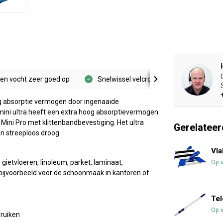
 en vocht zeer goed op
Snelwissel velcro klittenbandbevestigin
og absorptie vermogen door ingenaaide
ni ultra heeft een extra hoog absorptievermogen
Mini Pro met klittenbandbevestiging. Het ultra
Gerelateer
n streeploos droog.
Vla
 gietvloeren, linoleum, parket, laminaat,
Op 
f bijvoorbeeld voor de schoonmaak in kantoren of
Tel
Op 
ruiken