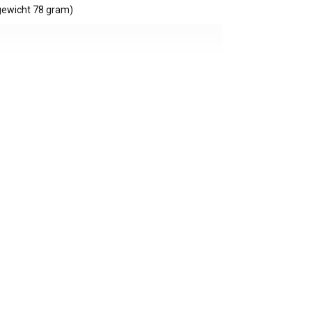
ewicht 78 gram)
/ 20% polyamide
ief BTW