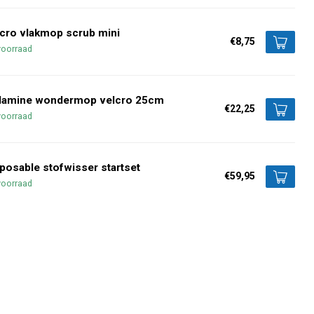
cro vlakmop scrub mini
€8,75
voorraad
lamine wondermop velcro 25cm
€22,25
voorraad
posable stofwisser startset
€59,95
voorraad