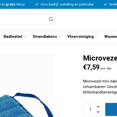
d en
gratis
retour
Voor bedrijf, instelling en particulier
Snell
Badtextiel
Strandlakens
Vloerreiniging
Wasve
Microveze
€7,59
incl. btw
Microvezel mini vla
schuimbanen. Geschi
klittenbandbevestigi