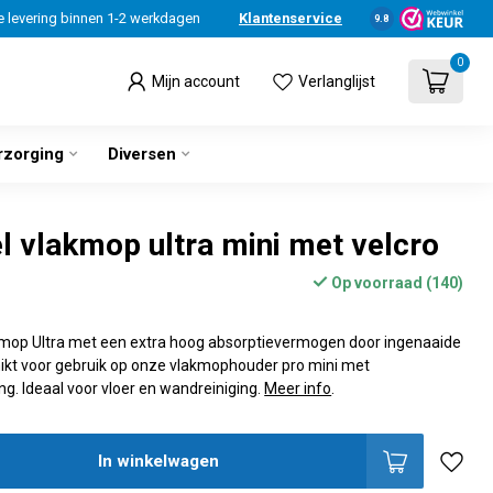
e levering binnen 1-2 werkdagen
Klantenservice
9.8
0
Mijn account
Verlanglijst
rzorging
Diversen
l vlakmop ultra mini met velcro
Op voorraad (140)
kmop Ultra met een extra hoog absorptievermogen door ingenaaide
kt voor gebruik op onze vlakmophouder pro mini met
ng. Ideaal voor vloer en wandreiniging.
Meer info
.
In winkelwagen