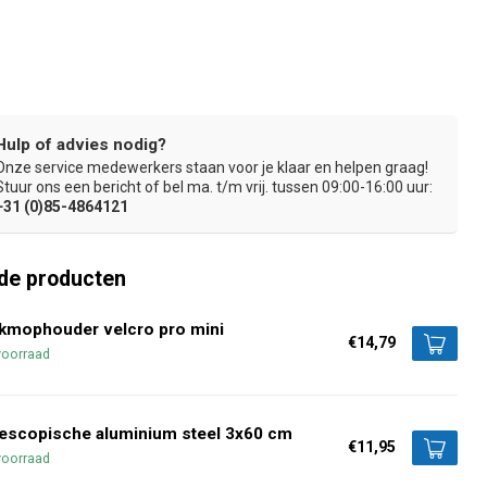
Hulp of advies nodig?
Onze service medewerkers staan voor je klaar en helpen graag!
g
Voor vochtig en klam- vochtig gebruik
Topkwaliteit m
Stuur ons een bericht of bel ma. t/m vrij. tussen 09:00-16:00 uur:
+31 (0)85-4864121
de producten
kmophouder velcro pro mini
€14,79
voorraad
escopische aluminium steel 3x60 cm
€11,95
voorraad