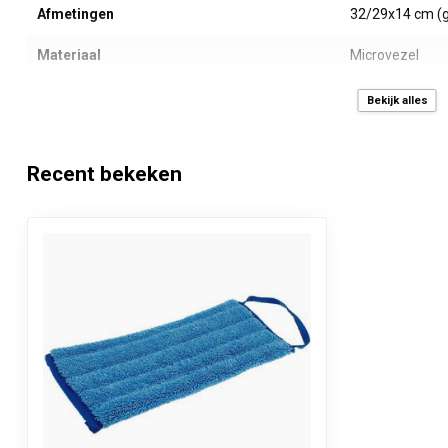
Afmetingen
32/29x14 cm (g
Materiaal
Microvezel
Samenstelling
80% polyester 
Bekijk alles
Inhoud
1 stuk
Recent bekeken
Verkoopprijs
Per stuk inclus