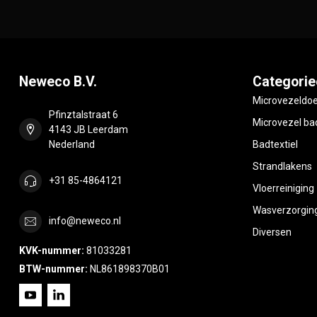
Neweco B.V.
Categorie
Microvezeldo
Pfinztalstraat 6
Microvezel bad
4143 JB Leerdam
Nederland
Badtextiel
Strandlakens
+31 85-4864121
Vloerreiniging
Wasverzorgin
info@neweco.nl
Diversen
KVK-nummer:
81033281
BTW-nummer:
NL861898370B01