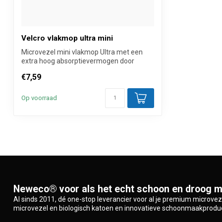
Velcro vlakmop ultra mini
Microvezel mini vlakmop Ultra met een
extra hoog absorptievermogen door
ingenaai...
€7,59
Op voorraad
Neweco® voor als het echt schoon en droog m
Al sinds 2011, dé one-stop leverancier voor al je premium microve
microvezel en biologisch katoen en innovatieve schoonmaakprodu