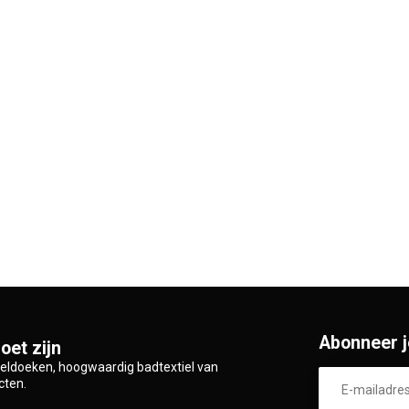
Abonneer j
oet zijn
zeldoeken, hoogwaardig badtextiel van
cten.